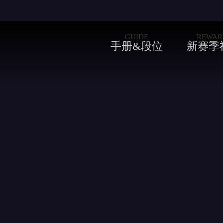
淮
水
GUIDE
REWAR
手册&段位
新赛季
巨
孽