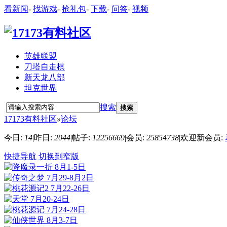
看新闻
-
找游戏
-
抢礼包
-
下载
-
问答
-
视频
英雄联盟
刀塔自走棋
新天龙八部
坦克世界
搜索
搜索
17173有料社区
»
论坛
今日:
14
|
昨日:
2044
|
帖子:
12256669
|
会员:
25854738
|
欢迎新会员:
快捷导航
切换到窄版