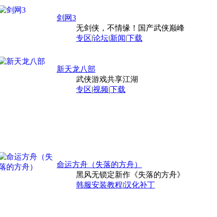
剑网3
无剑侠，不情缘！国产武侠巅峰
专区
|
论坛
|
新闻
|
下载
新天龙八部
武侠游戏共享江湖
专区
|
视频
|
下载
命运方舟（失落的方舟）
黑风无锁定新作《失落的方舟》
韩服安装教程
|
汉化补丁