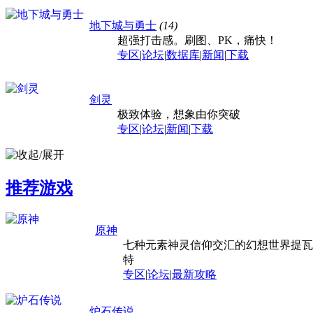
地下城与勇士
(14)
超强打击感。刷图、PK，痛快！
专区
|
论坛
|
数据库
|
新闻
|
下载
剑灵
极致体验，想象由你突破
专区
|
论坛
|
新闻
|
下载
推荐游戏
原神
七种元素神灵信仰交汇的幻想世界提瓦
特
专区
|
论坛
|
最新攻略
炉石传说