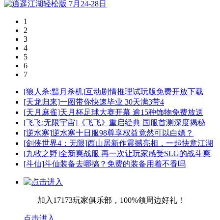
1
2
3
4
5
6
7
[狼人杀:黯月杀机]
互动剧情推理试玩版免费开放下载
[天龙归来]
一图带你快速毕业 30天满3带4
[天月麻雀]
天月杯足球大赛开幕 逾15种饰物免费放送
[飞飞:无限宇宙]
《飞飞》重启经典 国服首测深度揭秘
[逆水寒]
逆水寒十日服98尊享权益竟然可以白嫖？
[剑侠世界4：无限]
西山居新作震撼亮相，一起快意江湖
[九牧之野]
全新爽战服 再一次让玩家感受SLG的战斗爽
[斗仙]
斗仙装备去哪搞？免费的装备用着不香吗
加入17173玩家俱乐部，100%领周边好礼！
点击进入